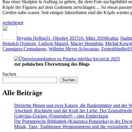
Bau einer Skulptur in Auftrag zu geben, die dem Foto nachgebildet se
Köpfe der Figuren auf dem Grabstein zerschlagen… So etwas passierte 
Greifen nahe waren. Seit einigen Jahrzehnten sind die Köpfe wiede
„Abschied,
weiterlesen
Rückkehr
Autor
Veröffentlicht
Kategorien
und
am
die
Brygida Helbig
31. Oktober 2025
16. März 2026
Kultur
,
Stadtg
Kraft
Heinrich Quistorp
,
Ludwig Manzel
,
Maciej Słomiński
,
Michał Kowgi
der
Cmentarza Centralnego
,
Wilhelm Meyer-Schwartau
,
Zentralfriedhof/
Liebe.
Der
zur polnischen Übersetzung des Blogs
Zentralfriedhof
in
Suchen
Stettin“
Suchen
Alle Beiträge
Dreizehn Musen und zwei Katzen, die Baskenmütze und der Wa
Abschied, Rückkehr und die Kraft der Liebe. Der Zentralfriedho
Golęcino-Gocław (Frauendorf) – eine Entdeckung
Die Pommersche Bibliothek (Książnica Pomorska) in der Dwo
Musik, Tanz, Traditionen Westpommerns und die verzauberte Al