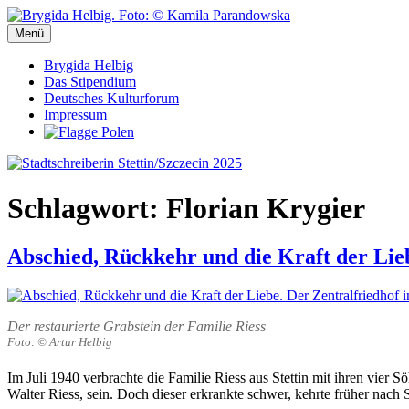
Zum
Inhalt
Menü
Stadtschreiberin Stettin/Szczecin 2025
Stadtschreiberin Stettin/Szczecin 2025
springen
Brygida Helbig
Das Stipendium
Deutsches Kulturforum
Impressum
Schlagwort:
Florian Krygier
Abschied, Rückkehr und die Kraft der Lieb
Der restaurierte Grabstein der Familie Riess
Foto: © Artur Helbig
Im Juli 1940 verbrachte die Familie Riess aus Stettin mit ihren vier
Walter Riess, sein. Doch dieser erkrankte schwer, kehrte früher nach