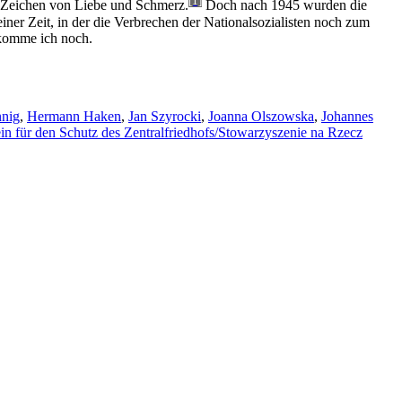
[1]
ls Zeichen von Liebe und Schmerz.
Doch nach 1945 wurden die
ner Zeit, in der die Verbrechen der Nationalsozialisten noch zum
 komme ich noch.
nig
,
Hermann Haken
,
Jan Szyrocki
,
Joanna Olszowska
,
Johannes
in für den Schutz des Zentralfriedhofs/Stowarzyszenie na Rzecz