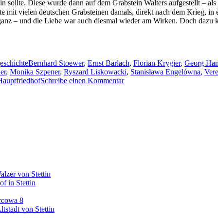
in sollte. Diese wurde dann auf dem Grabstein Walters aufgestellt – a
mit vielen deutschen Grabsteinen damals, direkt nach dem Krieg, in ei
r ganz – und die Liebe war auch diesmal wieder am Wirken. Doch dazu
Schlagwörter
eschichte
Bernhard Stoewer
,
Ernst Barlach
,
Florian Krygier
,
Georg Han
er
,
Monika Szpener
,
Ryszard Liskowacki
,
Stanisława Engelówna
,
Vere
zu
Hauptfriedhof
Schreibe einen Kommentar
Abschied,
Rückkehr
und
die
Kraft
der
Liebe.
Der
Zentralfriedhof
in
lzer von Stettin
Stettin
f in Stettin
rcowa 8
tstadt von Stettin