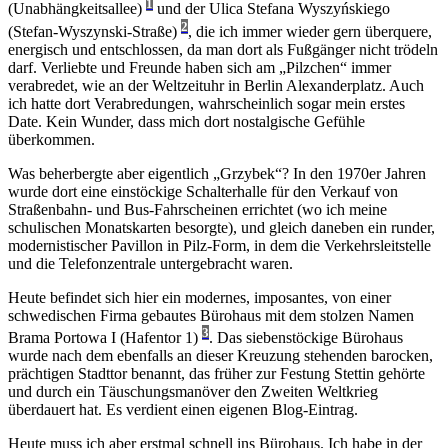
1
(Unabhängkeitsallee)
und der Ulica Stefana Wyszyńskiego
2
(Stefan-Wyszynski-Straße)
, die ich immer wieder gern überquere,
energisch und entschlossen, da man dort als Fußgänger nicht trödeln
darf. Verliebte und Freunde haben sich am „Pilzchen“ immer
verabredet, wie an der Weltzeituhr in Berlin Alexanderplatz. Auch
ich hatte dort Verabredungen, wahrscheinlich sogar mein erstes
Date. Kein Wunder, dass mich dort nostalgische Gefühle
überkommen.
Was beherbergte aber eigentlich „Grzybek“? In den 1970er Jahren
wurde dort eine einstöckige Schalterhalle für den Verkauf von
Straßenbahn- und Bus-Fahrscheinen errichtet (wo ich meine
schulischen Monatskarten besorgte), und gleich daneben ein runder,
modernistischer Pavillon in Pilz-Form, in dem die Verkehrsleitstelle
und die Telefonzentrale untergebracht waren.
Heute befindet sich hier ein modernes, imposantes, von einer
schwedischen Firma gebautes Bürohaus mit dem stolzen Namen
3
Brama Portowa I (Hafentor 1)
. Das siebenstöckige Bürohaus
wurde nach dem ebenfalls an dieser Kreuzung stehenden barocken,
prächtigen Stadttor benannt, das früher zur Festung Stettin gehörte
und durch ein Täuschungsmanöver den Zweiten Weltkrieg
überdauert hat. Es verdient einen eigenen Blog-Eintrag.
Heute muss ich aber erstmal schnell ins Bürohaus. Ich habe in der