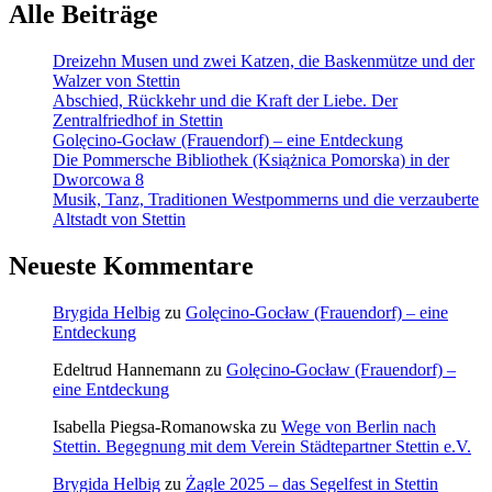
Alle Beiträge
Dreizehn Musen und zwei Katzen, die Baskenmütze und der
Walzer von Stettin
Abschied, Rückkehr und die Kraft der Liebe. Der
Zentralfriedhof in Stettin
Golęcino-Gocław (Frauendorf) – eine Entdeckung
Die Pommersche Bibliothek (Książnica Pomorska) in der
Dworcowa 8
Musik, Tanz, Traditionen Westpommerns und die verzauberte
Altstadt von Stettin
Neueste Kommentare
Brygida Helbig
zu
Golęcino-Gocław (Frauendorf) – eine
Entdeckung
Edeltrud Hannemann
zu
Golęcino-Gocław (Frauendorf) –
eine Entdeckung
Isabella Piegsa-Romanowska
zu
Wege von Berlin nach
Stettin. Begegnung mit dem Verein Städtepartner Stettin e.V.
Brygida Helbig
zu
Żagle 2025 – das Segelfest in Stettin