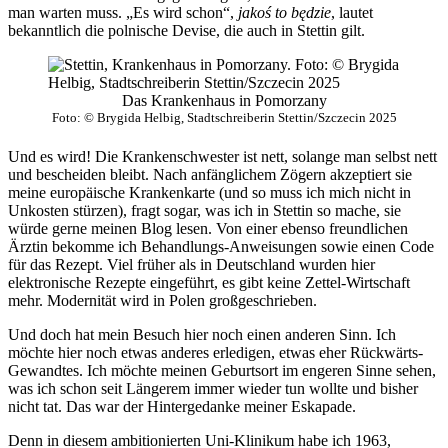
man warten muss. „Es wird schon“,
jakoś to będzie
, lautet
bekanntlich die polnische Devise, die auch in Stettin gilt.
Das Krankenhaus in Pomorzany
Foto: © Brygida Helbig, Stadtschreiberin Stettin/Szczecin 2025
Und es wird! Die Krankenschwester ist nett, solange man selbst nett
und bescheiden bleibt. Nach anfänglichem Zögern akzeptiert sie
meine europäische Krankenkarte (und so muss ich mich nicht in
Unkosten stürzen), fragt sogar, was ich in Stettin so mache, sie
würde gerne meinen Blog lesen. Von einer ebenso freundlichen
Ärztin bekomme ich Behandlungs-Anweisungen sowie einen Code
für das Rezept. Viel früher als in Deutschland wurden hier
elektronische Rezepte eingeführt, es gibt keine Zettel-Wirtschaft
mehr. Modernität wird in Polen großgeschrieben.
Und doch hat mein Besuch hier noch einen anderen Sinn. Ich
möchte hier noch etwas anderes erledigen, etwas eher Rückwärts-
Gewandtes. Ich möchte meinen Geburtsort im engeren Sinne sehen,
was ich schon seit Längerem immer wieder tun wollte und bisher
nicht tat. Das war der Hintergedanke meiner Eskapade.
Denn in diesem ambitionierten Uni-Klinikum habe ich 1963,