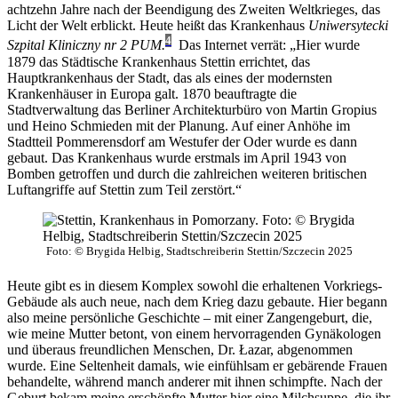
achtzehn Jahre nach der Beendigung des Zweiten Weltkrieges, das
Licht der Welt erblickt. Heute heißt das Krankenhaus
Uniwersytecki
4
Szpital Kliniczny nr 2 PUM.
Das Internet verrät: „Hier wurde
1879 das Städtische Krankenhaus Stettin errichtet, das
Hauptkrankenhaus der Stadt, das als eines der modernsten
Krankenhäuser in Europa galt. 1870 beauftragte die
Stadtverwaltung das Berliner Architekturbüro von Martin Gropius
und Heino Schmieden mit der Planung. Auf einer Anhöhe im
Stadtteil Pommerensdorf am Westufer der Oder wurde es dann
gebaut. Das Krankenhaus wurde erstmals im April 1943 von
Bomben getroffen und durch die zahlreichen weiteren britischen
Luftangriffe auf Stettin zum Teil zerstört.“
Foto: © Brygida Helbig, Stadtschreiberin Stettin/Szczecin 2025
Heute gibt es in diesem Komplex sowohl die erhaltenen Vorkriegs-
Gebäude als auch neue, nach dem Krieg dazu gebaute. Hier begann
also meine persönliche Geschichte – mit einer Zangengeburt, die,
wie meine Mutter betont, von einem hervorragenden Gynäkologen
und überaus freundlichen Menschen, Dr. Łazar, abgenommen
wurde. Eine Seltenheit damals, wie einfühlsam er gebärende Frauen
behandelte, während manch anderer mit ihnen schimpfte. Nach der
Geburt bekam meine erschöpfte Mutter hier eine Milchsuppe, die ihr