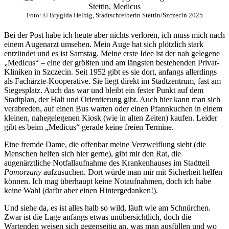
Stettin, Medicus
Foto: © Brygida Helbig, Stadtschreiberin Stettin/Szczecin 2025
Bei der Post habe ich heute aber nichts verloren, ich muss mich nach
einem Augenarzt umsehen. Mein Auge hat sich plötzlich stark
entzündet und es ist Samstag. Meine erste Idee ist der nah gelegene
„Medicus“ – eine der größten und am längsten bestehenden Privat-
Kliniken in Szczecin. Seit 1952 gibt es sie dort, anfangs allerdings
als Fachärzte-Kooperative. Sie liegt direkt im Stadtzentrum, fast am
Siegesplatz. Auch das war und bleibt ein fester Punkt auf dem
Stadtplan, der Halt und Orientierung gibt. Auch hier kann man sich
verabreden, auf einen Bus warten oder einen Pfannkuchen in einem
kleinen, nahegelegenen Kiosk (wie in alten Zeiten) kaufen. Leider
gibt es beim „Medicus“ gerade keine freien Termine.
Eine fremde Dame, die offenbar meine Verzweiflung sieht (die
Menschen helfen sich hier gerne), gibt mir den Rat, die
augenärztliche Notfallaufnahme des Krankenhauses im Stadtteil
Pomorzany
aufzusuchen. Dort würde man mir mit Sicherheit helfen
können. Ich mag überhaupt keine Notaufnahmen, doch ich habe
keine Wahl (dafür aber einen Hintergedanken!).
Und siehe da, es ist alles halb so wild, läuft wie am Schnürchen.
Zwar ist die Lage anfangs etwas unübersichtlich, doch die
Wartenden weisen sich gegenseitig an, was man ausfüllen und wo