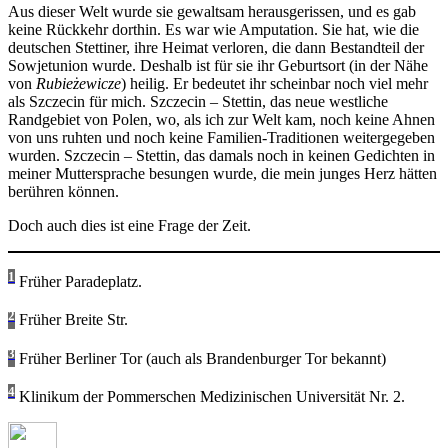
Aus dieser Welt wurde sie gewaltsam herausgerissen, und es gab
keine Rückkehr dorthin. Es war wie Amputation. Sie hat, wie die
deutschen Stettiner, ihre Heimat verloren, die dann Bestandteil der
Sowjetunion wurde. Deshalb ist für sie ihr Geburtsort (in der Nähe
von
Rubieżewicze
) heilig. Er bedeutet ihr scheinbar noch viel mehr
als Szczecin für mich. Szczecin – Stettin, das neue westliche
Randgebiet von Polen, wo, als ich zur Welt kam, noch keine Ahnen
von uns ruhten und noch keine Familien-Traditionen weitergegeben
wurden. Szczecin – Stettin, das damals noch in keinen Gedichten in
meiner Muttersprache besungen wurde, die mein junges Herz hätten
berühren können.
Doch auch dies ist eine Frage der Zeit.
1
Früher Paradeplatz.
2
Früher Breite Str.
3
Früher Berliner Tor (auch als Brandenburger Tor bekannt)
4
Klinikum der Pommerschen Medizinischen Universität Nr. 2.
Autor
Veröffentlicht
Kategorien
am