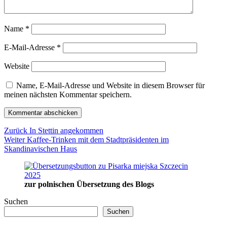
Name
*
E-Mail-Adresse
*
Website
Name, E-Mail-Adresse und Website in diesem Browser für
meinen nächsten Kommentar speichern.
Beitragsnavigation
Vorheriger
Zurück
In Stettin angekommen
Nächster
Beitrag:
Weiter
Kaffee-Trinken mit dem Stadtpräsidenten im
Beitrag:
Skandinavischen Haus
zur polnischen Übersetzung des Blogs
Suchen
Suchen