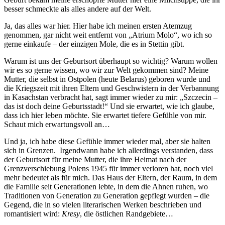
besser schmeckte als alles andere auf der Welt.
Ja, das alles war hier. Hier habe ich meinen ersten Atemzug
genommen, gar nicht weit entfernt von „Atrium Molo“, wo ich so
gerne einkaufe – der einzigen Mole, die es in Stettin gibt.
Warum ist uns der Geburtsort überhaupt so wichtig? Warum wollen
wir es so gerne wissen, wo wir zur Welt gekommen sind? Meine
Mutter, die selbst in Ostpolen (heute Belarus) geboren wurde und
die Kriegszeit mit ihren Eltern und Geschwistern in der Verbannung
in Kasachstan verbracht hat, sagt immer wieder zu mir: „Szczecin –
das ist doch deine Geburtsstadt!“ Und sie erwartet, wie ich glaube,
dass ich hier leben möchte. Sie erwartet tiefere Gefühle von mir.
Schaut mich erwartungsvoll an…
Und ja, ich habe diese Gefühle immer wieder mal, aber sie halten
sich in Grenzen. Irgendwann habe ich allerdings verstanden, dass
der Geburtsort für meine Mutter, die ihre Heimat nach der
Grenzverschiebung Polens 1945 für immer verloren hat, noch viel
mehr bedeutet als für mich. Das Haus der Eltern, der Raum, in dem
die Familie seit Generationen lebte, in dem die Ahnen ruhen, wo
Traditionen von Generation zu Generation gepflegt wurden – die
Gegend, die in so vielen literarischen Werken beschrieben und
romantisiert wird:
Kresy
, die östlichen Randgebiete…