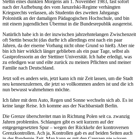
Stettin eines dunklen Morgens am 1. November 1983, fast sofort
nach der Aufhebung des vom Jaruzelski-Regime verhängten
Kriegsrechts verlassen, als Studentin des zweiten Jahrgangs
Polonistik an der damaligen Pädagogischen Hochschule, und bin
mit einem jugendlichen Übermut in die Bundesrepublik ausgereist.
Natürlich habe ich in der inzwischen jahrzehntelangen Zwischenzeit
oft Stettin besucht (das durfte ich allerdings erst nach ein paar
Jahren, da der eiserne Vorhang nicht ohne Grund so hieß). Aber nie
bin ich hier wirklich länger geblieben als ein paar Tage, selbst als
Gastprofessorin an der Stettiner Universität. Ich habe erledigt, was
zu erledigen war und eilte zurück zu meinen Pflichten und meiner
Familie nach Deutschland.
Jetzt soll es anders sein, jetzt kann ich mir Zeit lassen, um die Stadt
neu kennenzulernen, die jetzt so vollkommen anders ist und die ich
nun bewusst wahrnehmen möchte.
Ich fahre mit dem Auto, Regen und Sonne wechseln sich ab. Es ist
keine lange Reise. Ich komme aus der Nachbarstadt Berlin.
Die Grenze überschreitet man in Richtung Polen seit ca. zwanzig
Jahren problemlos. Schlangen gibt es seit kurzem auf der
entgegengesetzten Spur – wegen der Rückkehr der kontroversen
Grenzkontrollen. Ach ja, Kontrollen gab es auf beiden Seiten auch
in der Pandemie-Zeit. Man kann es mit den Grenzen nie wissen.