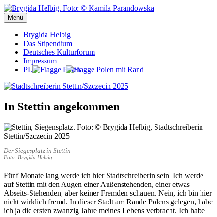
Zum
Inhalt
Menü
Stadtschreiberin Stettin/Szczecin 2025
Stadtschreiberin Stettin/Szczecin 2025
springen
Brygida Helbig
Das Stipendium
Deutsches Kulturforum
Impressum
PL
In Stettin angekommen
Der Siegesplatz in Stettin
Foto: Brygida Helbig
Fünf Monate lang werde ich hier Stadtschreiberin sein. Ich werde
auf Stettin mit den Augen einer Außenstehenden, einer etwas
Abseits-Stehenden, aber keiner Fremden schauen. Nein, ich bin hier
nicht wirklich fremd. In dieser Stadt am Rande Polens gelegen, habe
ich ja die ersten zwanzig Jahre meines Lebens verbracht. Ich habe