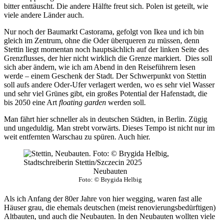
bitter enttäuscht. Die andere Hälfte freut sich. Polen ist geteilt, wie
viele andere Länder auch.
Nur noch der Baumarkt Castorama, gefolgt von Ikea und ich bin
gleich im Zentrum, ohne die Oder überqueren zu müssen, denn
Stettin liegt momentan noch hauptsächlich auf der linken Seite des
Grenzflusses, der hier nicht wirklich die Grenze markiert. Dies soll
sich aber ändern, wie ich am Abend in den Reiseführern lesen
werde – einem Geschenk der Stadt. Der Schwerpunkt von Stettin
soll aufs andere Oder-Ufer verlagert werden, wo es sehr viel Wasser
und sehr viel Grünes gibt, ein großes Potential der Hafenstadt, die
bis 2050 eine Art
floating garden
werden soll.
Man fährt hier schneller als in deutschen Städten, in Berlin. Zügig
und ungeduldig. Man strebt vorwärts. Dieses Tempo ist nicht nur im
weit entfernten Warschau zu spüren. Auch hier.
Neubauten
Foto: © Brygida Helbig
Als ich Anfang der 80er Jahre von hier wegging, waren fast alle
Häuser grau, die ehemals deutschen (meist renovierungsbedürftigen)
Altbauten, und auch die Neubauten. In den Neubauten wollten viele