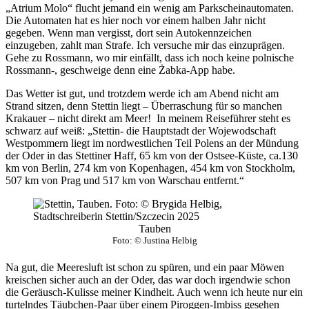
„Atrium Molo“ flucht jemand ein wenig am Parkscheinautomaten.
Die Automaten hat es hier noch vor einem halben Jahr nicht
gegeben. Wenn man vergisst, dort sein Autokennzeichen
einzugeben, zahlt man Strafe. Ich versuche mir das einzuprägen.
Gehe zu Rossmann, wo mir einfällt, dass ich noch keine polnische
Rossmann-, geschweige denn eine Żabka-App habe.
Das Wetter ist gut, und trotzdem werde ich am Abend nicht am
Strand sitzen, denn Stettin liegt – Überraschung für so manchen
Krakauer – nicht direkt am Meer! In meinem Reiseführer steht es
schwarz auf weiß: „Stettin- die Hauptstadt der Wojewodschaft
Westpommern liegt im nordwestlichen Teil Polens an der Mündung
der Oder in das Stettiner Haff, 65 km von der Ostsee-Küste, ca.130
km von Berlin, 274 km von Kopenhagen, 454 km von Stockholm,
507 km von Prag und 517 km von Warschau entfernt.“
Tauben
Foto: © Justina Helbig
Na gut, die Meeresluft ist schon zu spüren, und ein paar Möwen
kreischen sicher auch an der Oder, das war doch irgendwie schon
die Geräusch-Kulisse meiner Kindheit. Auch wenn ich heute nur ein
turtelndes Täubchen-Paar über einem Piroggen-Imbiss gesehen