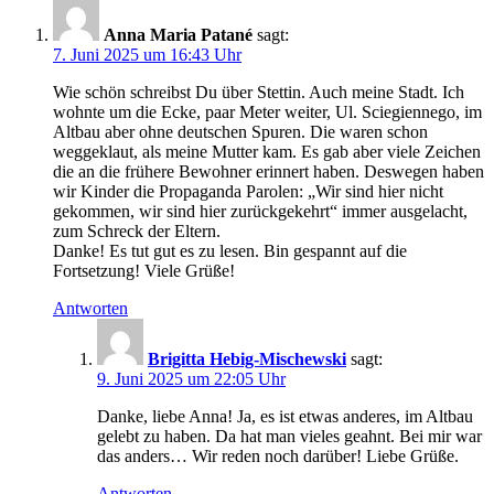
Anna Maria Patané
sagt:
7. Juni 2025 um 16:43 Uhr
Wie schön schreibst Du über Stettin. Auch meine Stadt. Ich
wohnte um die Ecke, paar Meter weiter, Ul. Sciegiennego, im
Altbau aber ohne deutschen Spuren. Die waren schon
weggeklaut, als meine Mutter kam. Es gab aber viele Zeichen
die an die frühere Bewohner erinnert haben. Deswegen haben
wir Kinder die Propaganda Parolen: „Wir sind hier nicht
gekommen, wir sind hier zurückgekehrt“ immer ausgelacht,
zum Schreck der Eltern.
Danke! Es tut gut es zu lesen. Bin gespannt auf die
Fortsetzung! Viele Grüße!
Antworten
Brigitta Hebig-Mischewski
sagt:
9. Juni 2025 um 22:05 Uhr
Danke, liebe Anna! Ja, es ist etwas anderes, im Altbau
gelebt zu haben. Da hat man vieles geahnt. Bei mir war
das anders… Wir reden noch darüber! Liebe Grüße.
Antworten