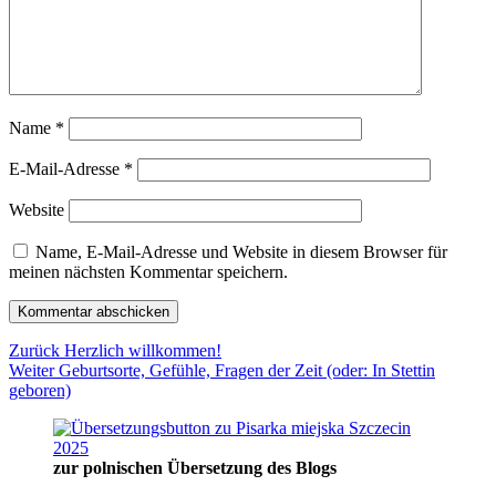
Name
*
E-Mail-Adresse
*
Website
Name, E-Mail-Adresse und Website in diesem Browser für
meinen nächsten Kommentar speichern.
Beitragsnavigation
Vorheriger
Zurück
Herzlich willkommen!
Nächster
Beitrag:
Weiter
Geburtsorte, Gefühle, Fragen der Zeit (oder: In Stettin
Beitrag:
geboren)
zur polnischen Übersetzung des Blogs