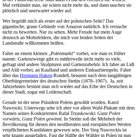
Mal verkündet man, sie wären nicht mehr da, und dann tauchen sie
plötzlich und unerwartet wieder auf.
Wer begrüßt mich als erster auf der polnischen Seite? Das
gigantische, graue Gebäude von Amazon natürlich. Ich versuche
nicht zu bewerten. Nur zu sehen. Mehr Freude hat mein Auge
dennoch an Mohnfeldern, die mich von beiden Seiten der
Landstraße willkommen heißen.
Fahre an einem kleinen „Polenmarkt“ vorbei, wie man es früher
nannte. Gartenzwerge gibt es mittlerweile nicht mehr so viele,
gefragt sind andere Skulpturen und Gartenzubehör. Ich fahre an Lidl
und Aldi vorbei, an Kaufland und anderen Einkaufstempeln. Fahre
über das
Hermann Haken
-Rondell, benannt nach dem langjährigen
Oberbürgermeister des deutschen Stettin (1878–1907). Ja, seit
Jahrzehnten besinnt man sich wieder auf das Erbe der Deutschen in
dieser Stadt, sogar mit Leidenschaft.
Gerade ist der neue Präsident Polens gewählt worden, Karol
Nawrocki. Unterwegs sehe ich aber vor allem Wahl-Plakate mit dem
Namen seines Konkurrenten Rafał Trzaskowski:
Ganz Polen
vorwärts, Ganz Polen gewinnt.
In Stettin soll die Mehrheit der
Bevölkerung für diesen den neoliberalen und europäischen Werten
verpflichteten Kandidaten gewesen sein. Der Sieg Nawrockis ist
sehr knapp ausgefallen. Fast die Hälfte der Wähler in Polen ist nun