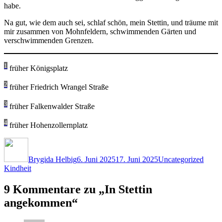
habe.
Na gut, wie dem auch sei, schlaf schön, mein Stettin, und träume mit
mir zusammen von Mohnfeldern, schwimmenden Gärten und
verschwimmenden Grenzen.
1
früher Königsplatz
2
früher Friedrich Wrangel Straße
3
früher Falkenwalder Straße
4
früher Hohenzollernplatz
Autor
Veröffentlicht
Kategorien
Schla
am
Brygida Helbig
6. Juni 2025
17. Juni 2025
Uncategorized
Kindheit
9 Kommentare zu „In Stettin
angekommen“