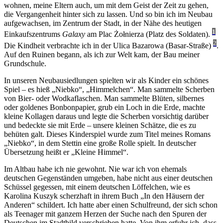
wohnen, meine Eltern auch, um mit dem Geist der Zeit zu gehen,
die Vergangenheit hinter sich zu lassen. Und so bin ich im Neubau
aufgewachsen, im Zentrum der Stadt, in der Nähe des heutigen
1
Einkaufszentrums
Galaxy
am Plac Żołnierza (Platz des Soldaten).
2
Die Kindheit verbrachte ich in der Ulica Bazarowa (Basar-Straße)
.
Auf den Ruinen begann, als ich zur Welt kam, der Bau meiner
Grundschule.
In unseren Neubausiedlungen spielten wir als Kinder ein schönes
Spiel – es hieß „Niebko“, „Himmelchen“. Man sammelte Scherben
von Bier- oder Wodkaflaschen. Man sammelte Blüten, silbernes
oder goldenes Bonbonpapier, grub ein Loch in die Erde, machte
kleine Kollagen daraus und legte die Scherben vorsichtig darüber
und bedeckte sie mit Erde – unsere kleinen Schätze, die es zu
behüten galt. Dieses Kinderspiel wurde zum Titel meines Romans
„Niebko“, in dem Stettin eine große Rolle spielt. In deutscher
Übersetzung heißt er „Kleine Himmel“.
Im Altbau habe ich nie gewohnt. Nie war ich von ehemals
deutschen Gegenständen umgeben, habe nicht aus einer deutschen
Schüssel gegessen, mit einem deutschen Löffelchen, wie es
Karolina Kuszyk scherzhaft in ihrem Buch „In den Häusern der
Anderen“ schildert. Ich hatte aber einen Schulfreund, der sich schon
als Teenager mit ganzem Herzen der Suche nach den Spuren der
Deutschen im Stadtbild verschrieben hatte. Von ihm erfuhr ich, dass