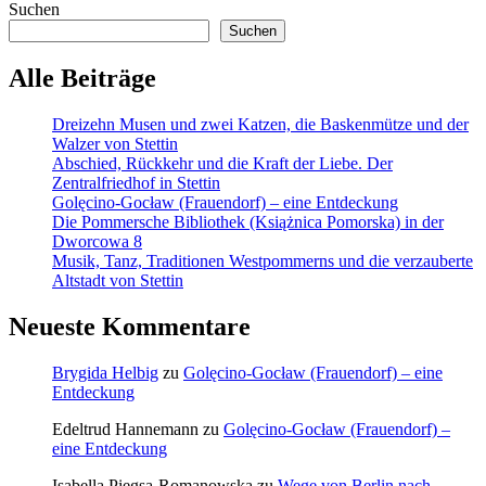
Suchen
Suchen
Alle Beiträge
Dreizehn Musen und zwei Katzen, die Baskenmütze und der
Walzer von Stettin
Abschied, Rückkehr und die Kraft der Liebe. Der
Zentralfriedhof in Stettin
Golęcino-Gocław (Frauendorf) – eine Entdeckung
Die Pommersche Bibliothek (Książnica Pomorska) in der
Dworcowa 8
Musik, Tanz, Traditionen Westpommerns und die verzauberte
Altstadt von Stettin
Neueste Kommentare
Brygida Helbig
zu
Golęcino-Gocław (Frauendorf) – eine
Entdeckung
Edeltrud Hannemann
zu
Golęcino-Gocław (Frauendorf) –
eine Entdeckung
Isabella Piegsa-Romanowska
zu
Wege von Berlin nach