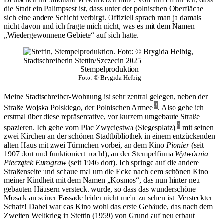
die Stadt ein Palimpsest ist, dass unter der polnischen Oberfläche
sich eine andere Schicht verbirgt. Offiziell sprach man ja damals
nicht davon und ich fragte mich nicht, was es mit dem Namen
„Wiedergewonnene Gebiete“ auf sich hatte.
Stempelproduktion
Foto: © Brygida Helbig
Meine Stadtschreiber-Wohnung ist sehr zentral gelegen, neben der
3
Straße Wojska Polskiego, der Polnischen Armee
. Also gehe ich
erstmal über diese repräsentative, vor kurzem umgebaute Straße
4
spazieren. Ich gehe vom Plac Zwycięstwa (Siegesplatz)
mit seinen
zwei Kirchen an der schönen Stadtbibliothek in einem entzückenden
alten Haus mit zwei Türmchen vorbei, an dem Kino
Pionier
(seit
1907 dort und funktioniert noch!), an der Stempelfirma
Wytwórnia
Pieczątek
Eurograw
(seit 1946 dort). Ich springe auf die andere
Straßenseite und schaue mal um die Ecke nach dem schönen Kino
meiner Kindheit mit dem Namen „Kosmos“, das nun hinter neu
gebauten Häusern versteckt wurde, so dass das wunderschöne
Mosaik an seiner Fassade leider nicht mehr zu sehen ist. Versteckter
Schatz! Dabei war das Kino wohl das erste Gebäude, das nach dem
Zweiten Weltkrieg in Stettin (1959) von Grund auf neu erbaut