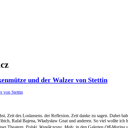
cz
kenmütze und der Walzer von Stettin
rbst, Zeit des Loslassens. der Reflexion. Zeit danke zu sagen. Dabei habe
ich, Rafał Bajena, Władysław Gnat und anderen. So viel wollte ich be
iner Theatern,
Polski
,
Współczesny
,
Mały
, in den Galerien
Off-Marina