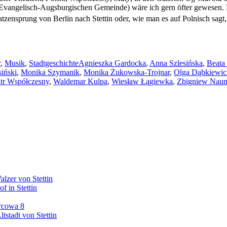
 der Evangelisch-Augsburgischen Gemeinde) wäre ich gern öfter gewesen
tzensprung von Berlin nach Stettin oder, wie man es auf Polnisch sag
orien
Schlagwörter
r
,
Musik
,
Stadtgeschichte
Agnieszka Gardocka
,
Anna Szlesińska
,
Beata
iński
,
Monika Szymanik
,
Monika Żukowska-Trojnar
,
Olga Dąbkiewic
tr Współczesny
,
Waldemar Kulpa
,
Wiesław Łągiewka
,
Zbigniew Nau
lzer von Stettin
f in Stettin
rcowa 8
tstadt von Stettin