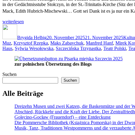
in der Gedächtnisstube Stołczyn, in der St.-Trinitatis-Kirche (Sitz
Mack, Edith Hubrich-Mischewski… Gott sei Dank ist es ja nur ein Ka
„Dreizehn
weiterlesen
Musen
Autor
Veröffentlicht
Kateg
und
am
zwei
Brygida Helbig
20. November 2025
21. November 2025
Kultu
Katzen,
Muz
,
Krzysztof Rzepka
,
Maks Zabavchuk
,
Manfred Hanf
,
Mirek Kos
die
Haus
,
Sylwia Wesołowska
,
Szczecińska Trzynastka
,
Teatr Polski
,
Tea
Baskenmütze
und
zur polnischen Übersetzung des Blogs
der
Walzer
Suchen
von
Suchen
Stettin“
Alle Beiträge
Dreizehn Musen und zwei Katzen, die Baskenmütze und der Wa
Abschied, Rückkehr und die Kraft der Liebe. Der Zentralfriedho
Golęcino-Gocław (Frauendorf) – eine Entdeckung
Die Pommersche Bibliothek (Książnica Pomorska) in der Dwo
Musik, Tanz, Traditionen Westpommerns und die verzauberte Al