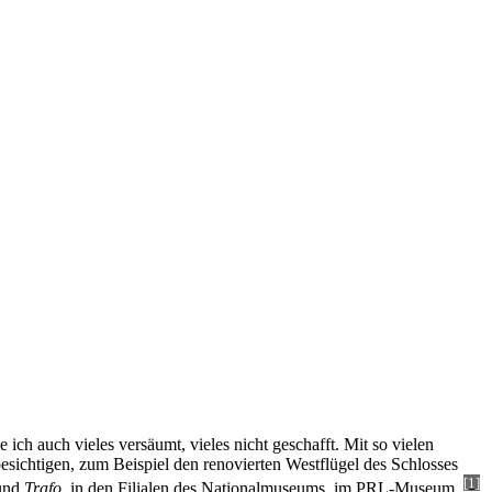
 ich auch vieles versäumt, vieles nicht geschafft. Mit so vielen
sichtigen, zum Beispiel den renovierten Westflügel des Schlosses
[1]
und
Trafo
, in den Filialen des Nationalmuseums, im PRL-Museum,