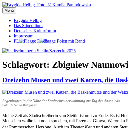
Zum
Inhalt
Menü
Stadtschreiberin Stettin/Szczecin 2025
Stadtschreiberin Stettin/Szczecin 2025
springen
Brygida Helbig
Das Stipendium
Deutsches Kulturforum
Impressum
PL
Schlagwort:
Zbigniew Naumowi
Dreizehn Musen und zwei Katzen, die Bas
Regenbogen in der Nähe der Stadtschreiberwohnung am Tag des Abschieds
Foto: © Iwona Waligórska
Meine Zeit als Stadtschreiberin von Stettin ist nun zu Ende. Es ist He
Menschen wollte ich noch sprechen, mit Przemek Głowa, Weronika Fib
der Pommerschen Herzöge. Auch im Theater
Kana
und anderen Stett