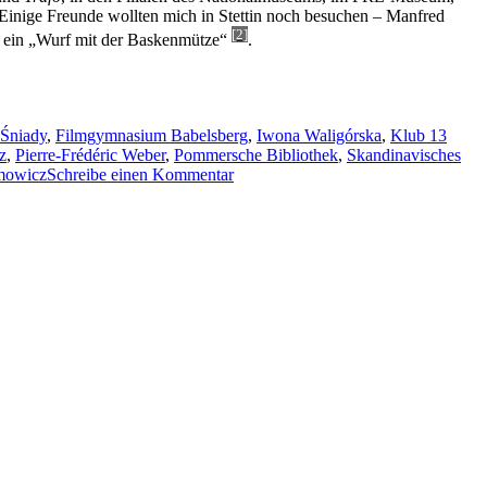
. Einige Freunde wollten mich in Stettin noch besuchen – Manfred
[2]
t, ein „Wurf mit der Baskenmütze“
.
 Śniady
,
Filmgymnasium Babelsberg
,
Iwona Waligórska
,
Klub 13
z
,
Pierre-Frédéric Weber
,
Pommersche Bibliothek
,
Skandinavisches
zu
mowicz
Schreibe einen Kommentar
Dreizehn
Musen
und
zwei
Katzen,
die
Baskenmütze
und
der
Walzer
von
Stettin