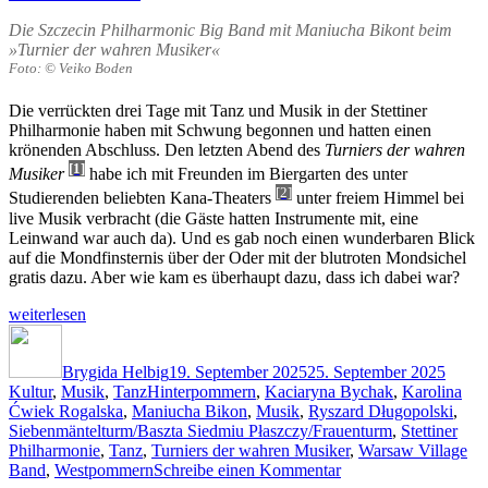
Die Szczecin Philharmonic Big Band mit Maniucha Bikont beim
»Turnier der wahren Musiker«
Foto: © Veiko Boden
Die verrückten drei Tage mit Tanz und Musik in der Stettiner
Philharmonie haben mit Schwung begonnen und hatten einen
krönenden Abschluss. Den letzten Abend des
Turniers der wahren
[1]
Musiker
habe ich mit Freunden im Biergarten des unter
[2]
Studierenden beliebten Kana-Theaters
unter freiem Himmel bei
live Musik verbracht (die Gäste hatten Instrumente mit, eine
Leinwand war auch da). Und es gab noch einen wunderbaren Blick
auf die Mondfinsternis über der Oder mit der blutroten Mondsichel
gratis dazu. Aber wie kam es überhaupt dazu, dass ich dabei war?
„Musik,
weiterlesen
Tanz,
Autor
Veröffentlicht
Kateg
Traditionen
am
Westpommerns
Brygida Helbig
19. September 2025
25. September 2025
Schlagwörter
und
Kultur
,
Musik
,
Tanz
Hinterpommern
,
Kaciaryna Bychak
,
Karolina
die
Ćwiek Rogalska
,
Maniucha Bikon
,
Musik
,
Ryszard Długopolski
,
verzauberte
Siebenmäntelturm/Baszta Siedmiu Płaszczy/Frauenturm
,
Stettiner
Altstadt
Philharmonie
,
Tanz
,
Turniers der wahren Musiker
,
Warsaw Village
zu
von
Band
,
Westpommern
Schreibe einen Kommentar