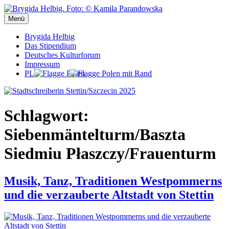
Zum
Inhalt
Menü
Stadtschreiberin Stettin/Szczecin 2025
Stadtschreiberin Stettin/Szczecin 2025
springen
Brygida Helbig
Das Stipendium
Deutsches Kulturforum
Impressum
PL
Schlagwort:
Siebenmäntelturm/Baszta
Siedmiu Płaszczy/Frauenturm
Musik, Tanz, Traditionen Westpommerns
und die verzauberte Altstadt von Stettin