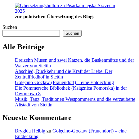
Musik,
Stettin“
Tanz,
Traditionen
zur polnischen Übersetzung des Blogs
Westpommerns
und
Suchen
die
Suchen
verzauberte
Altstadt
von
Alle Beiträge
Stettin
Dreizehn Musen und zwei Katzen, die Baskenmütze und der
Walzer von Stettin
Abschied, Rückkehr und die Kraft der Liebe. Der
Zentralfriedhof in Stettin
Golęcino-Gocław (Frauendorf) – eine Entdeckung
Die Pommersche Bibliothek (Książnica Pomorska) in der
Dworcowa 8
Musik, Tanz, Traditionen Westpommerns und die verzauberte
Altstadt von Stettin
Neueste Kommentare
Brygida Helbig
zu
Golęcino-Gocław (Frauendorf) – eine
Entdeckung