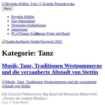
Zum
Inhalt
Menü
Stadtschreiberin Stettin/Szczecin 2025
Stadtschreiberin Stettin/Szczecin 2025
springen
Brygida Helbig
Das Stipendium
Deutsches Kulturforum
Impressum
PL
Kategorie:
Tanz
Musik, Tanz, Traditionen Westpommerns
und die verzauberte Altstadt von Stettin
Die Szczecin Philharmonic Big Band mit Maniucha Bikont beim
»Turnier der wahren Musiker«
Foto: © Veiko Boden