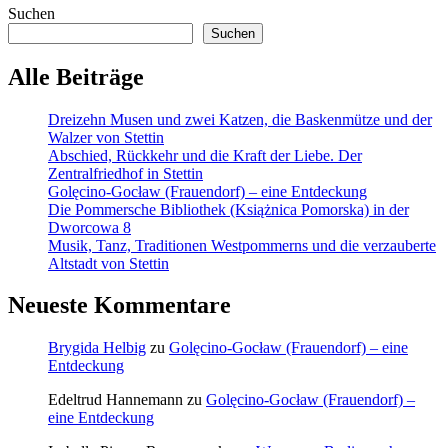
Suchen
die
Suchen
verzauberte
Altstadt
von
Alle Beiträge
Stettin
Dreizehn Musen und zwei Katzen, die Baskenmütze und der
Walzer von Stettin
Abschied, Rückkehr und die Kraft der Liebe. Der
Zentralfriedhof in Stettin
Golęcino-Gocław (Frauendorf) – eine Entdeckung
Die Pommersche Bibliothek (Książnica Pomorska) in der
Dworcowa 8
Musik, Tanz, Traditionen Westpommerns und die verzauberte
Altstadt von Stettin
Neueste Kommentare
Brygida Helbig
zu
Golęcino-Gocław (Frauendorf) – eine
Entdeckung
Edeltrud Hannemann
zu
Golęcino-Gocław (Frauendorf) –
eine Entdeckung