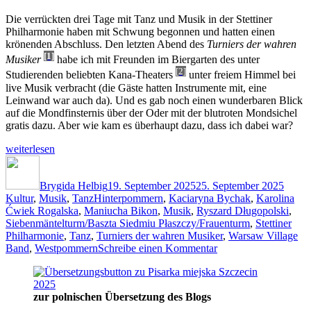
Die verrückten drei Tage mit Tanz und Musik in der Stettiner
Philharmonie haben mit Schwung begonnen und hatten einen
krönenden Abschluss. Den letzten Abend des
Turniers der wahren
[1]
Musiker
habe ich mit Freunden im Biergarten des unter
[2]
Studierenden beliebten Kana-Theaters
unter freiem Himmel bei
live Musik verbracht (die Gäste hatten Instrumente mit, eine
Leinwand war auch da). Und es gab noch einen wunderbaren Blick
auf die Mondfinsternis über der Oder mit der blutroten Mondsichel
gratis dazu. Aber wie kam es überhaupt dazu, dass ich dabei war?
„Musik,
weiterlesen
Tanz,
Autor
Veröffentlicht
Kateg
Traditionen
am
Westpommerns
Brygida Helbig
19. September 2025
25. September 2025
Schlagwörter
und
Kultur
,
Musik
,
Tanz
Hinterpommern
,
Kaciaryna Bychak
,
Karolina
die
Ćwiek Rogalska
,
Maniucha Bikon
,
Musik
,
Ryszard Długopolski
,
verzauberte
Siebenmäntelturm/Baszta Siedmiu Płaszczy/Frauenturm
,
Stettiner
Altstadt
Philharmonie
,
Tanz
,
Turniers der wahren Musiker
,
Warsaw Village
zu
von
Band
,
Westpommern
Schreibe einen Kommentar
Musik,
Stettin“
Tanz,
Traditionen
zur polnischen Übersetzung des Blogs
Westpommerns
und