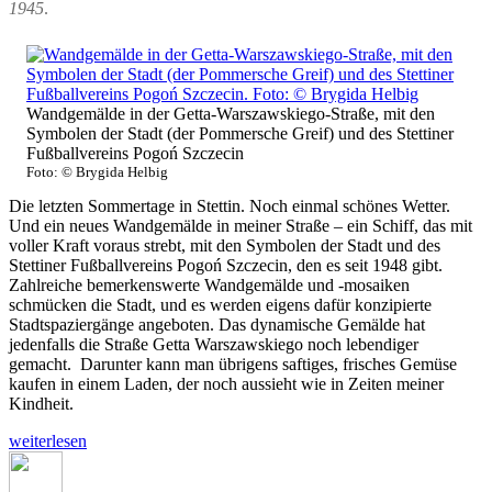
1945
.
Wandgemälde in der Getta-Warszawskiego-Straße, mit den
Symbolen der Stadt (der Pommersche Greif) und des Stettiner
Fußballvereins Pogoń Szczecin
Foto: © Brygida Helbig
Die letzten Sommertage in Stettin. Noch einmal schönes Wetter.
Und ein neues Wandgemälde in meiner Straße – ein Schiff, das mit
voller Kraft voraus strebt, mit den Symbolen der Stadt und des
Stettiner Fußballvereins Pogoń Szczecin, den es seit 1948 gibt.
Zahlreiche bemerkenswerte Wandgemälde und -mosaiken
schmücken die Stadt, und es werden eigens dafür konzipierte
Stadtspaziergänge angeboten. Das dynamische Gemälde hat
jedenfalls die Straße Getta Warszawskiego noch lebendiger
gemacht. Darunter kann man übrigens saftiges, frisches Gemüse
kaufen in einem Laden, der noch aussieht wie in Zeiten meiner
Kindheit.
„Die
weiterlesen
Pommersche
Autor
Veröffentlicht
Kateg
Bibliothek
am