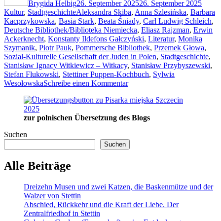
(Książnica
Brygida Helbig
26. September 2025
26. September 2025
Schlagwörter
Pomorska)
Kultur
,
Stadtgeschichte
Aleksandra Skiba
,
Anna Szlesińska
,
Barbara
in
Kacprzykowska
,
Basia Stark
,
Beata Śniady
,
Carl Ludwig Schleich
,
der
Deutsche Bibliothek/Biblioteka Niemiecka
,
Eliasz Rajzman
,
Erwin
Dworcowa
Ackerknecht
,
Konstanty Ildefons Gałczyński
,
Literatur
,
Monika
8“
Szymanik
,
Piotr Pauk
,
Pommersche Bibliothek
,
Przemek Głowa
,
Sozial-Kulturelle Gesellschaft der Juden in Polen
,
Stadtgeschichte
,
Stanisław Ignacy Witkiewicz – Witkacy
,
Stanisław Przybyszewski
,
Stefan Flukowski
,
Stettiner Puppen-Kochbuch
,
Sylwia
zu
Wesołowska
Schreibe einen Kommentar
Die
Pommersche
Bibliothek
zur polnischen Übersetzung des Blogs
(Książnica
Pomorska)
Suchen
in
Suchen
der
Dworcowa
8
Alle Beiträge
Dreizehn Musen und zwei Katzen, die Baskenmütze und der
Walzer von Stettin
Abschied, Rückkehr und die Kraft der Liebe. Der
Zentralfriedhof in Stettin