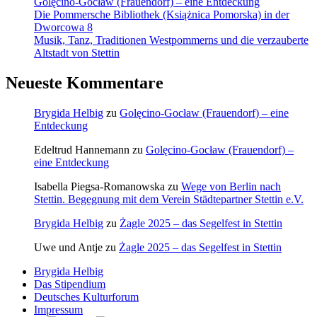
Golęcino-Gocław (Frauendorf) – eine Entdeckung
Die Pommersche Bibliothek (Książnica Pomorska) in der
Dworcowa 8
Musik, Tanz, Traditionen Westpommerns und die verzauberte
Altstadt von Stettin
Neueste Kommentare
Brygida Helbig
zu
Golęcino-Gocław (Frauendorf) – eine
Entdeckung
Edeltrud Hannemann
zu
Golęcino-Gocław (Frauendorf) –
eine Entdeckung
Isabella Piegsa-Romanowska
zu
Wege von Berlin nach
Stettin. Begegnung mit dem Verein Städtepartner Stettin e.V.
Brygida Helbig
zu
Żagle 2025 – das Segelfest in Stettin
Uwe und Antje
zu
Żagle 2025 – das Segelfest in Stettin
Brygida Helbig
Das Stipendium
Deutsches Kulturforum
Impressum